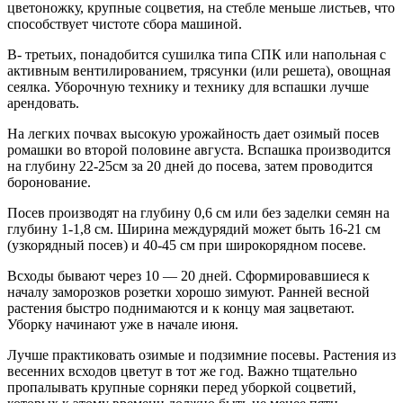
цветоножку, крупные соцветия, на стебле меньше листьев, что
способствует чистоте сбора машиной.
В- третьих, понадобится сушилка типа СПК или напольная с
активным вентилированием, трясунки (или решета), овощная
сеялка. Уборочную технику и технику для вспашки лучше
арендовать.
На легких почвах высокую урожайность дает озимый посев
ромашки во второй половине августа. Вспашка производится
на глубину 22-25см за 20 дней до посева, затем проводится
боронование.
Посев производят на глубину 0,6 см или без заделки семян на
глубину 1-1,8 см. Ширина междурядий может быть 16-21 см
(узкорядный посев) и 40-45 см при широкорядном посеве.
Всходы бывают через 10 — 20 дней. Сформировавшиеся к
началу заморозков розетки хорошо зимуют. Ранней весной
растения быстро поднимаются и к концу мая зацветают.
Уборку начинают уже в начале июня.
Лучше практиковать озимые и подзимние посевы. Растения из
весенних всходов цветут в тот же год. Важно тщательно
пропалывать крупные сорняки перед уборкой соцветий,