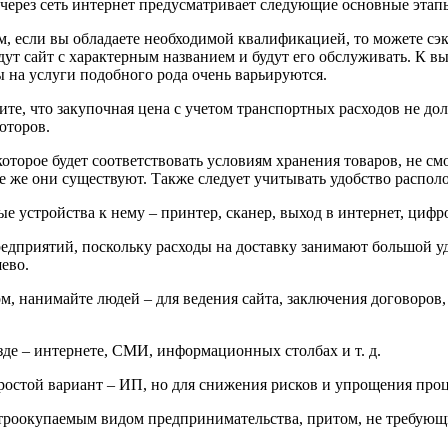
через сеть интернет предусматривает следующие основные этап
ом, если вы обладаете необходимой квалификацией, то можете с
ут сайт с характерным названием и будут его обслуживать. К вы
 на услуги подобного рода очень варьируются.
е, что закупочная цена с учетом транспортных расходов не до
юторов.
торое будет соответствовать условиям хранения товаров, не см
се же они существуют. Также следует учитывать удобство распол
 устройства к нему – принтер, сканер, выход в интернет, цифр
дприятий, поскольку расходы на доставку занимают большой уд
ево.
 нанимайте людей – для ведения сайта, заключения договоров, 
де – интернете, СМИ, информационных столбах и т. д.
ростой вариант – ИП, но для снижения рисков и упрощения про
строокупаемым видом предпринимательства, притом, не требующи