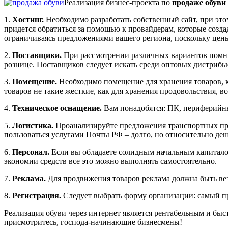
Реализация бизнес-проекта по
продаже обуви
1.
Хостинг.
Необходимо разработать собственный сайт, при эт
придется обратиться за помощью к провайдерам, которые создад
ограничиваясь предложениями вашего региона, поскольку цены
2.
Поставщики.
При рассмотрении различных вариантов помнит
рознице. Поставщиков следует искать среди оптовых дистрибь
3.
Помещение.
Необходимо помещение для хранения товаров, ко
товаров не такие жесткие, как для хранения продовольствия, в
4.
Техническое оснащение.
Вам понадобятся: ПК, периферийные
5.
Логистика.
Проанализируйте предложения транспортных пре
пользоваться услугами Почты РФ – долго, но относительно деш
6.
Персонал.
Если вы обладаете солидным начальным капиталом,
экономии средств все это можно выполнять самостоятельно.
7.
Реклама.
Для продвижения товаров реклама должна быть вез
8.
Регистрация.
Следует выбрать форму организации: самый п
Реализация обуви через интернет является рентабельным и бы
присмотритесь, господа-начинающие бизнесмены!