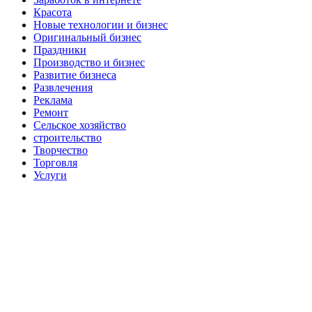
Красота
Новые технологии и бизнес
Оригинальный бизнес
Праздники
Производство и бизнес
Развитие бизнеса
Развлечения
Реклама
Ремонт
Сельское хозяйство
строительство
Творчество
Торговля
Услуги