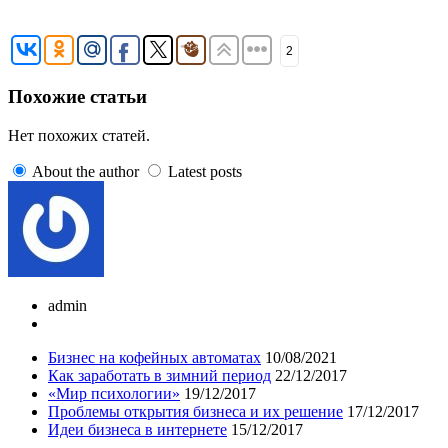
2
Похожие статьи
Нет похожих статей.
About the author
Latest posts
admin
Бизнес на кофейных автоматах
10/08/2021
Как заработать в зимний период
22/12/2017
«Мир психологии»
19/12/2017
Проблемы открытия бизнеса и их решение
17/12/2017
Идеи бизнеса в интернете
15/12/2017