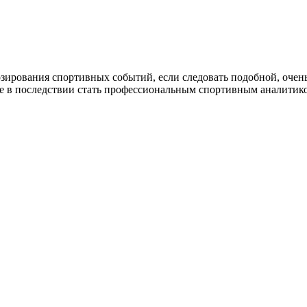
гнозирования спортивных событий, если следовать подобной, оч
тве в последствии стать профессиональным спортивным аналитик