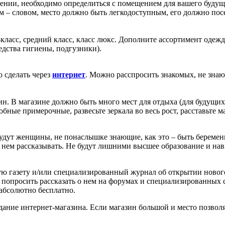
ении, необходимо определиться с помещением для вашего будущ
м – словом, место должно быть легкодоступным, его должно пос
-класс, средний класс, класс люкс. Дополните ассортимент оде
дства гигиены, подгузники).
 сделать через
интернет
. Можно расспросить знакомых, не знаю
н. В магазине должно быть много мест для отдыха (для будущих
бные примерочные, развесьте зеркала во весь рост, расставьте м
 будут женщины, не понаслышке знающие, как это – быть береме
 о нем рассказывать. Не будут лишними высшее образование и на
ю газету и/или специализированный журнал об открытии нового 
попросить рассказать о нем на форумах и специализированных 
 абсолютно бесплатно.
ние интернет-магазина. Если магазин большой и место позволя