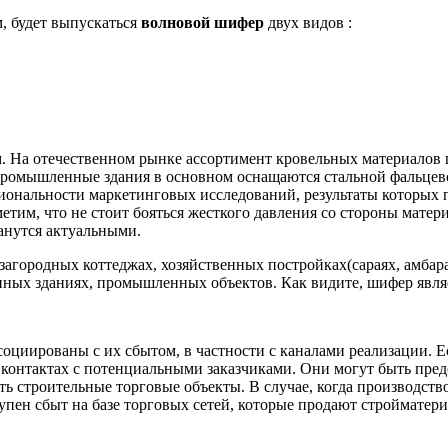
, будет выпускаться
волновой шифер
двух видов :
. На отечественном рынке ассортимент кровельных материалов
промышленные здания в основном оснащаются стальной фальцево
циональности маркетинговых исследований, результаты которых 
етим, что не стоит бояться жесткого давления со стороны мате
анутся актуальными.
агородных коттеджах, хозяйственных постройках(сараях, амбарах
ных зданиях, промышленных объектов. Как видите, шифер явля
оциированы с их сбытом, в частности с каналами реализации. 
х контактах с потенциальными заказчиками. Они могут быть пр
ь строительные торговые объекты. В случае, когда производство
упен сбыт на базе торговых сетей, которые продают стройматер