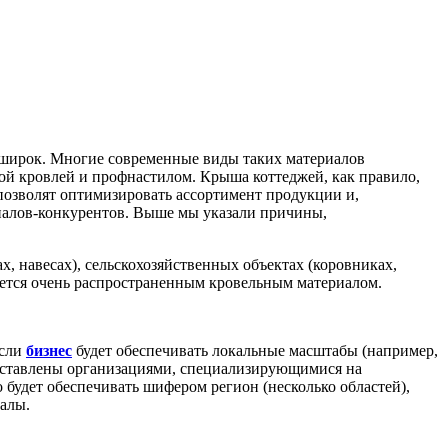
 широк. Многие современные виды таких материалов
й кровлей и профнастилом. Крыша коттеджей, как правило,
позволят оптимизировать ассортимент продукции и,
риалов-конкурентов. Выше мы указали причины,
, навесах), сельскохозяйственных объектах (коровниках,
ется очень распространенным кровельным материалом.
Если
бизнес
будет обеспечивать локальные масштабы (например,
едставлены организациями, специализирующимися на
 будет обеспечивать шифером регион (несколько областей),
иалы.