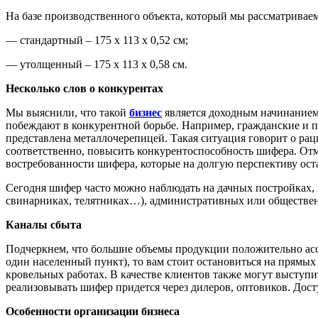
На базе производственного объекта, который мы рассматриваем
— стандартный – 175 х 113 х 0,52 см;
— утолщенный – 175 х 113 х 0,58 см.
Несколько слов о конкурентах
Мы выяснили, что такой
бизнес
является доходным начинанием
побеждают в конкурентной борьбе. Например, гражданские и 
представлена металлочерепицей. Такая ситуация говорит о ра
соответственно, повысить конкурентоспособность шифера. Отм
востребованности шифера, которые на долгую перспективу ост
Сегодня шифер часто можно наблюдать на дачных постройках, з
свинарниках, телятниках…), административных или обществен
Каналы сбыта
Подчеркнем, что большие объемы продукции положительно асс
один населенный пункт), то вам стоит остановиться на прямы
кровельных работах. В качестве клиентов также могут выступит
реализовывать шифер придется через дилеров, оптовиков. Дост
Особенности организации бизнеса