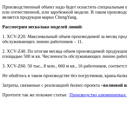
Производственный объект надо будет оснастить специальным
или отечественной, или зарубежной модели. В таком производс
является продукция марки ChengYang.
Рассмотрим несколько моделей линий:
1. XСV-Z20. Максимальный объем производимой за месяц проду
обслуживающих линию работников – 11.
2. XСV-Z40. По итогам месяца объем производимой продукции 
площадью 500 м кв. Численность обслуживающих линию работ
3. XСV-Z60. 50 тыс., 8 млн., 660 м кв., 16 работников, соответс
Не обойтись в таком производстве без погрузчиков, крана-балк
Затраты, связанные с реализацией бизнес-проекта «
волновой 
Прочтите так же похожие статьи:
Производство алюминиевых 