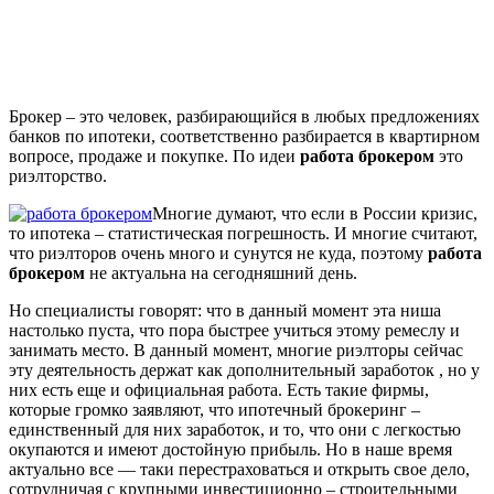
Брокер – это человек, разбирающийся в любых предложениях
банков по ипотеки, соответственно разбирается в квартирном
вопросе, продаже и покупке. По идеи
работа брокером
это
риэлторство.
Многие думают, что если в России кризис,
то ипотека – статистическая погрешность. И многие считают,
что риэлторов очень много и сунутся не куда, поэтому
работа
брокером
не актуальна на сегодняшний день.
Но специалисты говорят: что в данный момент эта ниша
настолько пуста, что пора быстрее учиться этому ремеслу и
занимать место. В данный момент, многие риэлторы сейчас
эту деятельность держат как дополнительный заработок , но у
них есть еще и официальная работа.
Есть такие фирмы,
которые громко заявляют, что ипотечный брокеринг –
единственный для них заработок, и то, что они с легкостью
окупаются и имеют достойную прибыль. Но в наше время
актуально все — таки перестраховаться и открыть свое дело,
сотрудничая с крупными инвестиционно – строительными