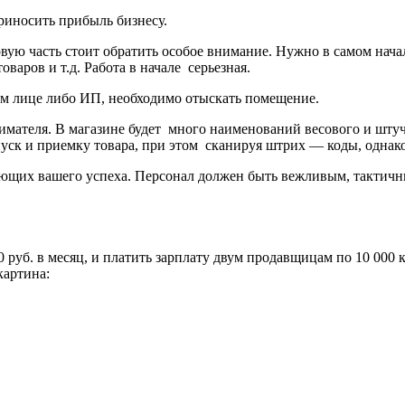
риносить прибыль бизнесу.
овую часть стоит обратить особое внимание. Нужно в самом нача
варов и т.д. Работа в начале серьезная.
м лице либо ИП, необходимо отыскать помещение.
имателя. В магазине будет много наименований весового и штуч
уск и приемку товара, при этом сканируя штрих — коды, однако 
вляющих вашего успеха. Персонал должен быть вежливым, такти
00 руб. в месяц, и платить зарплату двум продавщицам по 10 000 
картина: