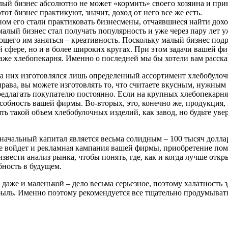
алый бизнес абсолютно не может «кормить» своего хозяина и пр
тот бизнес практикуют, значит, доход от него все же есть.
ном его стали практиковать бизнесмены, отчаявшиеся найти дох
 малый бизнес стал получать популярность и уже через пару лет 
ающего им заняться – креативность. Поскольку малый бизнес по
ей сфере, но и в более широких кругах. При этом задачи вашей
же хлебопекарня. Именно о последней мы бы хотели вам рассказ
а них изготовлялся лишь определенный ассортимент хлебобулочн
 права, вы можете изготовлять то, что считаете вкусным, нужны
едлагать покупателю постоянно. Если на крупных хлебопекарнях
собность вашей фирмы. Во-вторых, это, конечно же, продукция,
ять такой объем хлебобулочных изделий, как завод, но будьте ув
, начальный капитал является весьма солидным – 100 тысяч долл
же войдет и рекламная кампания вашей фирмы, приобретение по
вести анализ рынка, чтобы понять, где, как и когда лучше отк
ность в будущем.
 даже и маленькой – дело весьма серьезное, поэтому халатность
ыль. Именно поэтому рекомендуется все тщательно продумывать