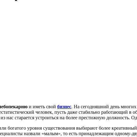
лебопекарню
и иметь свой
бизнес
. На сегодняшний день многих 
нестатистический человек, пусть даже стабильно работающий в 
 нас старается устроиться на более престижную должность. Одна
или богатого уровня существования выбирают более креативны
пециалисты назвали «малым», то есть принадлежащим одному-д