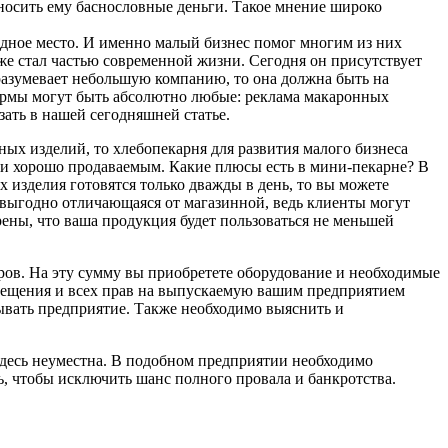
иносить ему баснословные деньги. Такое мнение широко
одное место. И именно малый бизнес помог многим из них
уже стал частью современной жизни. Сегодня он присутствует
дразумевает небольшую компанию, то она должна быть на
 фирмы могут быть абсолютно любые: реклама макаронных
ать в нашей сегодняшней статье.
ых изделий, то хлебопекарня для развития малого бизнеса
м и хорошо продаваемым. Какие плюсы есть в мини-пекарне? В
 изделия готовятся только дважды в день, то вы можете
 выгодно отличающаяся от магазинной, ведь клиенты могут
ерены, что ваша продукция будет пользоваться не меньшей
аров. На эту сумму вы приобретете оборудование и необходимые
мещения и всех прав на выпускаемую вашим предприятием
рывать предприятие. Также необходимо выяснить и
 здесь неуместна. В подобном предприятии необходимо
, чтобы исключить шанс полного провала и банкротства.