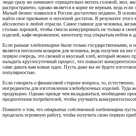
люди сразу же начинают отрицательно мотать головой, мол, м
распространено, однако является в корне не верным, ведь если э
Малый бизнес появился в России достаточно недавно. В основ
найти свое призвание и неплохой достаток. В результате этого
абсолютно в любой отрасли. Самое главное для человека, жел
столько хорошей, чтобы смогла конкурировать не только в сво
изделий, кафе-мороженное, кинотеатр под открытым небом и да
Если раньше хлебопекарни были только государственными, и н
является неплохим козырем для человека, ведь получив на нее
первую очередь, это свежий и вкусный хлеб, который можно пр
наладить круглосуточный процесс, что повысит конкурентоспо
сами давать вам новые идеи. Пусть даже вы не будете изготовл
популярностью.
Если говорить о финансовой стороне вопроса, то, естественно
ингредиенты для изготовления хлебобулочных изделий. Туда 
продукцию. Однако прежде чем вкладываться, необходимо произ
предпочтения потребителей, чтобы улучшить конкурентоспособ
Помните о том, что
открытие собственной хлебопекарни
пусть
проделать огромную работу, чтобы получить свою первую приб