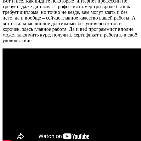
Вот и всё. Как видите некоторые интернет профессии не
требуют даже диплома. Профессия номер три вроде бы как
требует диплома, но точно не везде, вам могут взять и без
него, да и вообще – сейчас главное качество вашей работы. А
вот остальные вполне достижимы без университетов и
корочек, здесь главное работа. Да и веб программист вполне
может закончить курс, получить сертификат и работать в своё
удовольствие.