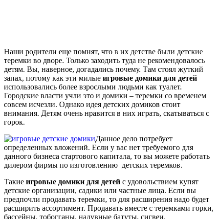
Наши родители еще помнят, что в их детстве были детские
теремки во дворе. Только заходить туда не рекомендовалось
детям. Вы, наверное, догадались почему. Там стоял жуткий
запах, потому как эти милые
игровые домики для детей
использовались более взрослыми людьми как туалет.
Городские власти учли это и домики – теремки со временем
совсем исчезли. Однако идея детских домиков стоит
внимания. Детям очень нравится в них играть, скатываться с
горок.
Данное дело потребует
определенных вложений. Если у вас нет требуемого для
данного бизнеса стартового капитала, то вы можете работать
дилером фирмы по изготовлению детских теремков.
Такие
игровые домики для детей
с удовольствием купят
детские организации, садики или частные лица. Если вы
предпочли продавать теремки, то для расширения надо будет
расширить ассортимент. Продавать вместе с теремками горки,
бассейны, тобогганы, надувные батуты, сигвеи.