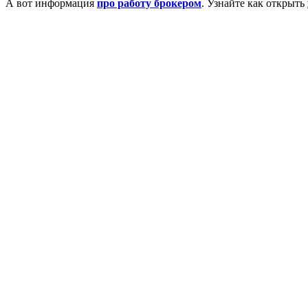
А вот информация
про работу брокером
. Узнайте как открыть