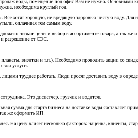
 продаж воды, помещение под офис Вам не нужно. Основными к
нужна, необходима круглый год.
. Все хотят хорошую, не вредящую здоровью чистую воду. Для н
утыли, оплачивая тем самым воду.
ожить низкие цены и выбор в ассортименте товара, а так же и 
 и разрешение от СЭС.
лакаты, визитки и т.п.). Необходимо проводить акции со скидк
 свои услуги.
 лицами труднее работать. Люди просят доставить воду в определ
 сотрудника. Это диспетчер, грузчик и водитель.
ьная сумма для старта бизнеса на доставке воды составляет при
 так же оформить ИП.
нес. На цену влияет несколько факторов: наценка, клиенты, стар