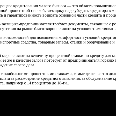
процесс кредитования малого бизнеса — это область повышенног
ной процентной ставкой, заемщику надо убедить кредитора в ми
ть и гарантированность возврата основной части кредита и проц
ь заемщика-предпринимателя,требуют документы, связанные с р
исутствия на рынке благотворно влияют на условия заимствовани
а из возможностей для повышения комфортности условий кредит
анспортные средства, товарные запасы, станки и оборудование 
ой мере влияют на величину процентной ставки по кредиту для м
 ее же в качестве залога потребует от предпринимателя гораздо 
ждение своего дела.
, с наибольшими процентными ставками, самые дешевые это дол
лата за рассмотрение кредитного заявления, за обслуживание к
а, например с 14 процентов до 18-ти..